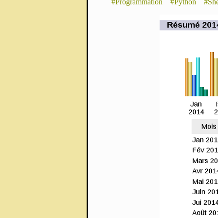
#Programmation
#Python
#Sh