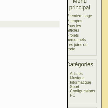
Menu
principal
Première page
À propos
Tous les
articles
Projets
personnels
Les joies du
code
Catégories
Articles
Musique
Informatique
Sport
Configurations
PC