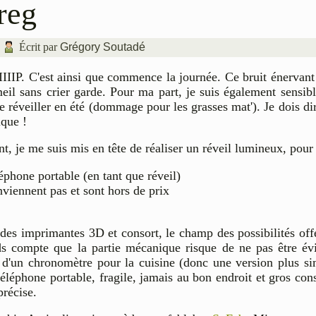
reg
|
Écrit par
Grégory Soutadé
IIIIIIIP. C'est ainsi que commence la journée. Ce bruit énervan
il sans crier garde. Pour ma part, je suis également sensible
à me réveiller en été (dommage pour les grasses mat'). Je dois 
ique !
t, je me suis mis en tête de réaliser un réveil lumineux, pour 
éphone portable (en tant que réveil)
iennent pas et sont hors de prix
 des imprimantes 3D et consort, le champ des possibilités offe
s compte que la partie mécanique risque de ne pas être évi
in d'un chronomètre pour la cuisine (donc une version plus s
téléphone portable, fragile, jamais au bon endroit et gros co
précise.