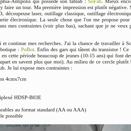
Sophia-Antipolis qui possède son fablab :
SoFab
. Mieux encor
 y faire un tour. Ma première impression est plutôt négative. 
 découpeuse laser, outillage classique, outillage électroniq
artie électronique. La seule chose que l'on me propose pou
ans mes contraintes (voir plus bas), sachant que je ne veux 
et continue mes recherches. J'ai la chance de travailler à So
robotique :
PoBot
. Enfin des gars qui tâtent du transistor ! Ce 
a en cette période beaucoup de jeunes (10-15 ans) qui font des
plupart en savent plus que moi). Au milieu de ce cercle plutôt
b. Je lui expose mes contraintes :
iron 4cmx7cm
ltiplexé HDSP-B03E
argeables au format standard (AA ou AAA)
le possible